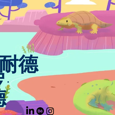
施耐德
·
德