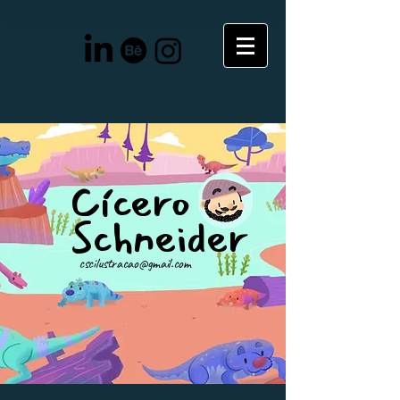
Cícero
Schneider
cscilustracao@gmail.com